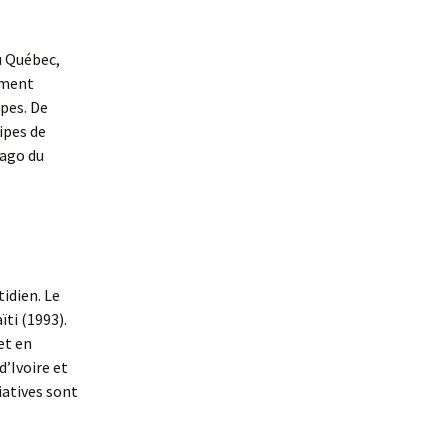
u Québec,
ement
ipes. De
ipes de
iago du
idien. Le
ti (1993).
et en
’Ivoire et
iatives sont