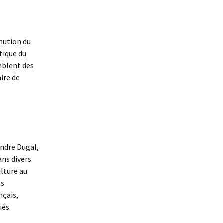
nution du
tique du
mblent des
aire de
andre Dugal,
ans divers
ulture au
ts
nçais,
iés.