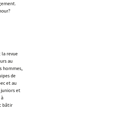
agement.
mour?
 la revue
urs au
des hommes,
uipes de
bec et au
juniors et
 à
t bâtir