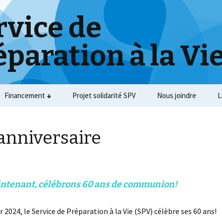
rvice de
éparation à la Vi
Financement
Projet solidarité SPV
Nous joindre
L
anniversaire
aintenant, célébrons 60 ans de communion!
r 2024, le Service de Préparation à la Vie (SPV) célèbre ses 60 ans!