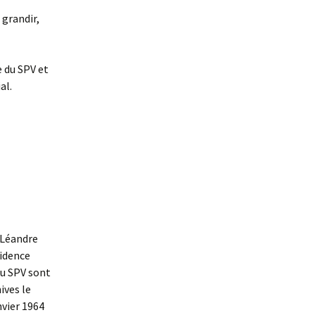
 grandir,
re du SPV et
al.
. Léandre
sidence
 du SPV sont
ives le
nvier 1964