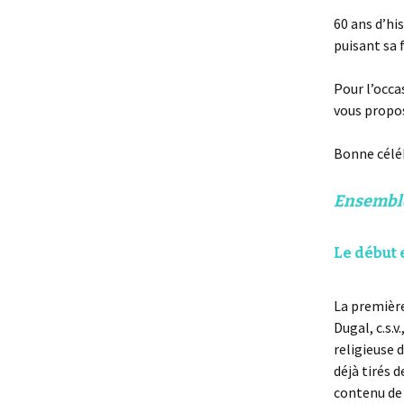
60 ans d’hi
puisant sa 
Pour l’occa
vous propos
Bonne célé
Ensemble,
Le début 
La première
Dugal, c.s.v
religieuse d
déjà tirés 
contenu de 