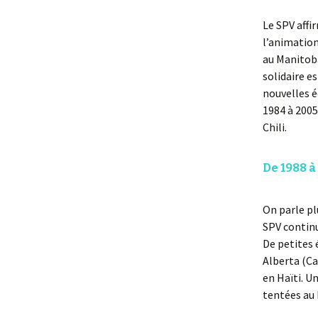
Le SPV affi
l’animation
au Manitob
solidaire e
nouvelles é
1984 à 2005
Chili.
De 1988 à
On parle pl
SPV continu
De petites 
Alberta (Ca
en Haïti. U
tentées au 