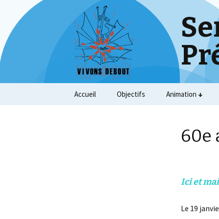
Se
Pr
Skip
Accueil
Objectifs
Animation
to
content
60e 
Ici et m
Le 19 janvie