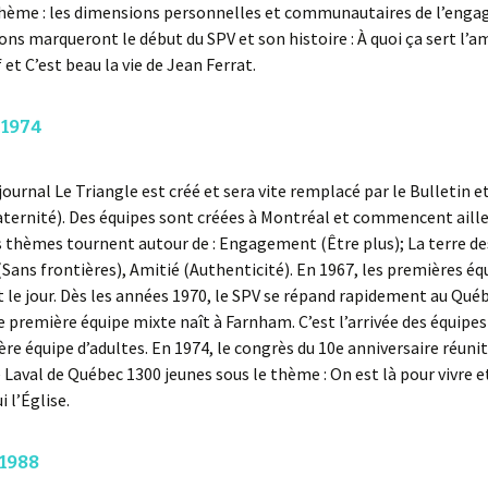
thème : les dimensions personnelles et communautaires de l’eng
ns marqueront le début du SPV et son histoire : À quoi ça sert l’a
 et C’est beau la vie de Jean Ferrat.
 1974
journal Le Triangle est créé et sera vite remplacé par le Bulletin et
ternité). Des équipes sont créées à Montréal et commencent aille
s thèmes tournent autour de : Engagement (Être plus); La terre 
(Sans frontières), Amitié (Authenticité). En 1967, les premières éq
nt le jour. Dès les années 1970, le SPV se répand rapidement au Qué
 première équipe mixte naît à Farnham. C’est l’arrivée des équipes 
ère équipe d’adultes. En 1974, le congrès du 10e anniversaire réunit
é Laval de Québec 1300 jeunes sous le thème : On est là pour vivre e
i l’Église.
 1988