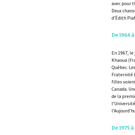
avec pour 
Deux chanso
d’Édith Piaf
De 1964 à
En 1967, le 
Khaoua (fra
Québec. Le
Fraternité 
filles voie
Canada. Une
de la premi
l’Universit
l’Aujourd’hu
De 1975 à