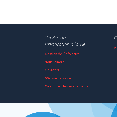
Service de
C
Préparation à la Vie
À
Gestion de l’infolettre
Nous joindre
Objectifs
60e anniversaire
Calendrier des événements
Session de formation
Thème de l’année
Faire un don