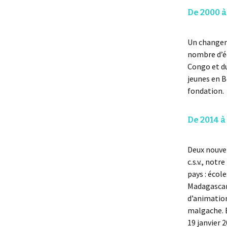
De 2000 à
Un changeme
nombre d’éq
Congo et d
jeunes en B
fondation.
De 2014 à
Deux nouvel
c.s.v., not
pays : écol
Madagascar,
d’animation
malgache. E
19 janvier 