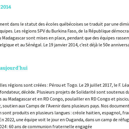
 2014
nt dans le statut des écoles québécoises se traduit par une dimi
uipes. Les régions SPV du Burkina Faso, de la République démocra
u Madagascar sont mises en place, pendant que des équipes rasse
elgique et au Sénégal. Le 19 janvier 2014, c’est déjà le 50e annivers
 aujourd’hui
les régions sont créées : Pérou et Togo. Le 29 juillet 2017, le F. Lé
re fondateur, décède. Plusieurs projets de Solidarité sont soutenus d
es au Madagascar et en RD Congo, poulailler en RD Congo et piscic
 soutien aux Camps de l’Avenir dans plusieurs pays. Nos documen
 sont produits en plusieurs langues : créole haïtien, espagnol, fra
n 2022, une équipe voit le jour en Ouganda, dans un camp de réfug
2024 : 60 ans de communion fraternelle engagée