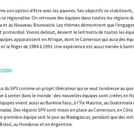
rme son option d’être avec les pauvres. Ses objectifs se stabilisent,
 se régionalise. On retrouve des équipes dans toutes les régions d
a et au Nouveau-Brunswick. Les thèmes démontrent que l’engag
st primordial. Vivons debout, devient le leitmotiv de toutes les équ
quipes apparaissent en Afrique, dont le Cameroun qui aura des équ
 et le Niger de 1984 à 1993. Une expérience est aussi menée à Sant
 2000
us du SPV comme un projet libérateur qui se veut tendresse au quot
e à semer dans le monde : des nouvelles équipes sont créées en Haï
équipes vivent aussi au Burkina Faso, à l’Île Maurice, au Guatemala 
nada). Des régions SPV sont mises en place au Cameroun, en Côte d
ne première équipe voit le jour au Madagascar, pendant que des init
Brésil, au Honduras et en Argentine.