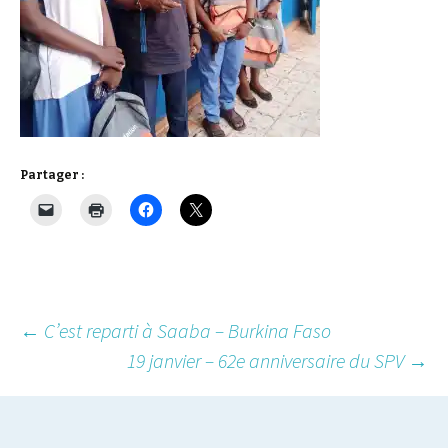
Partager :
Post
←
C’est reparti à Saaba – Burkina Faso
19 janvier – 62e anniversaire du SPV
→
navigation