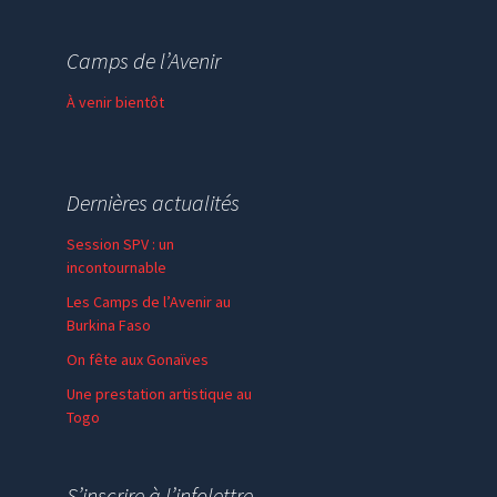
Session de formation
Thème de l’année
Camps de l’Avenir
Faire un don
À venir bientôt
Dernières actualités
Session SPV : un
incontournable
Les Camps de l’Avenir au
Burkina Faso
On fête aux Gonaïves
Une prestation artistique au
Togo
S’inscrire à l’infolettre