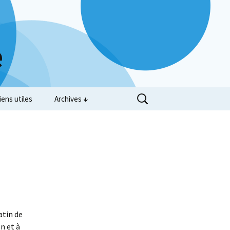
e
iens utiles
Archives
atin de
n et à