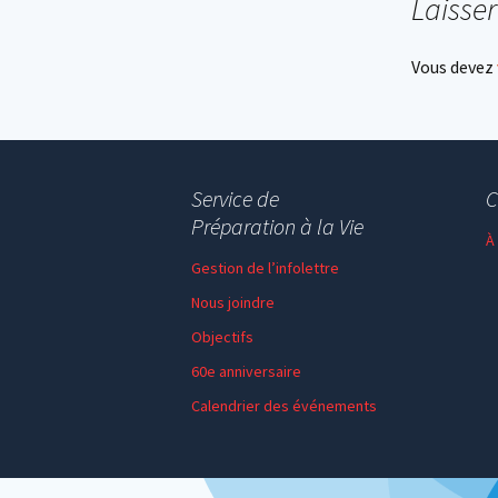
Laisse
Vous devez
Service de
C
Préparation à la Vie
À
Gestion de l’infolettre
Nous joindre
Objectifs
60e anniversaire
Calendrier des événements
Session de formation
Thème de l’année