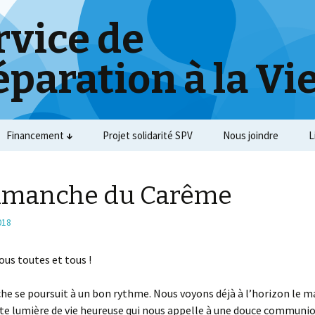
rvice de
éparation à la Vi
Financement
Projet solidarité SPV
Nous joindre
L
imanche du Carême
018
ous toutes et tous !
e se poursuit à un bon rythme. Nous voyons déjà à l’horizon le m
te lumière de vie heureuse qui nous appelle à une douce communio