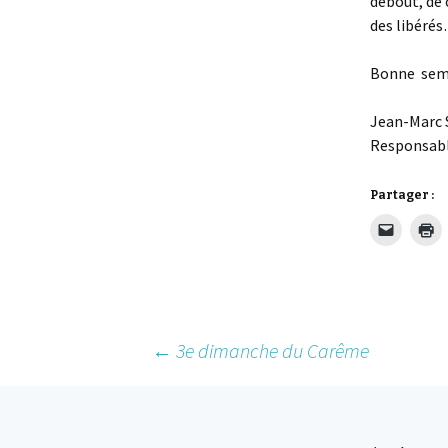
debout, de 
des libéré
Bonne sema
Jean-Marc S
Responsabl
Partager :
Post
←
3e dimanche du Carême
navigation