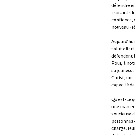
défendre en
«suivants le
confiance, 
nouveau «ré
Aujourd’hui
salut offert
défendent la
Pour, à not
sa jeunesse 
Christ, une
capacité d
Qu’est-ce q
une manière
soucieuse d
personnes e
charge, leu