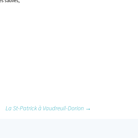
es sauvés,
La St-Patrick à Vaudreuil-Dorion
→