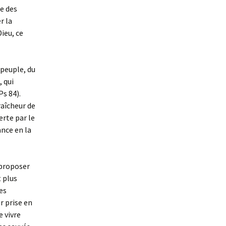
e des
r la
ieu, ce
 peuple, du
, qui
Ps 84).
raîcheur de
erte par le
ance en la
 proposer
 plus
es
r prise en
e vivre