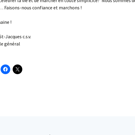
célébrer la vie et de marcher en toute simplicité? Nous sommes d
s… Faisons-nous confiance et marchons !
ine !
t-Jacques c.s.v.
e général