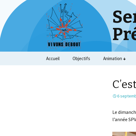
Se
Pr
Skip
Accueil
Objectifs
Animation
to
content
C’es
6 septemb
Le dimanche
l’année SPV