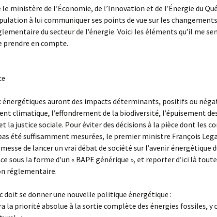
 le ministère de l’Économie, de l’Innovation et de l’Énergie du Qué
opulation à lui communiquer ses points de vue sur les changement
glementaire du secteur de l’énergie. Voici les éléments qu’il me s
e prendre en compte.
ce
x énergétiques auront des impacts déterminants, positifs ou négati
nt climatique, l’effondrement de la biodiversité, l’épuisement de
et la justice sociale. Pour éviter des décisions à la pièce dont les 
pas été suffisamment mesurées, le premier ministre François Lega
omesse de lancer un vrai débat de société sur l’avenir énergétique 
ce sous la forme d’un « BAPE générique », et reporter d’ici là toute
on réglementaire.
c doit se donner une nouvelle politique énergétique :
ra la priorité absolue à la sortie complète des énergies fossiles, y