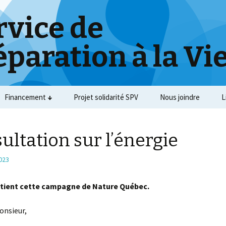
rvice de
éparation à la Vi
Financement
Projet solidarité SPV
Nous joindre
L
ultation sur l’énergie
2023
tient cette campagne de Nature Québec.
nsieur,