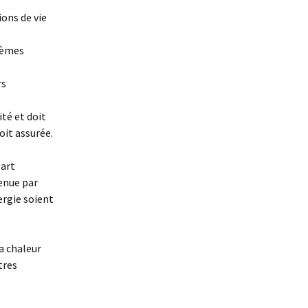
ions de vie
stèmes
rs
ité et doit
oit assurée.
part
tenue par
ergie soient
la chaleur
tres