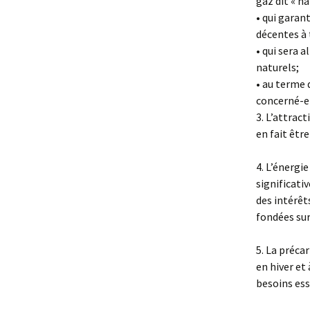
gaz dit « na
• qui garan
décentes à 
• qui sera 
naturels;
• au terme d
concerné-e-
3. L’attrac
en fait être
4. L’énergi
significati
des intérêt
fondées sur
5. La préca
en hiver et 
besoins ess