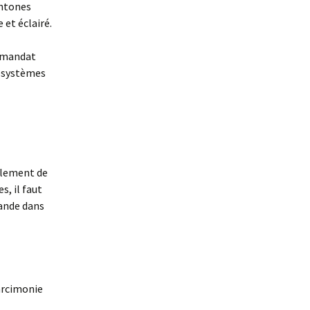
chtones
et éclairé.
n mandat
cosystèmes
llement de
s, il faut
mande dans
arcimonie