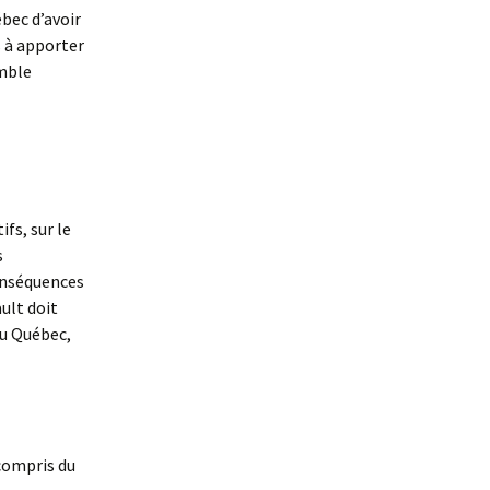
bec d’avoir
s à apporter
emble
fs, sur le
s
conséquences
ult doit
du Québec,
 compris du