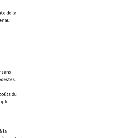
nte de la
er au
r sans
odestes.
coûts du
emple
à la