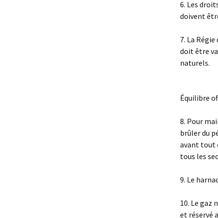
6. Les droi
doivent êtr
7. La Régie
doit être v
naturels.
Équilibre 
8. Pour mai
brûler du p
avant tout 
tous les se
9. Le harna
10. Le gaz 
et réservé 