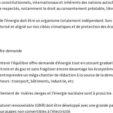
ts constitutionnels, internationaux et inhérents des nations auto
e respectés, notamment le droit au consentement préalable, libre 
 de l’énergie doit être un organisme totalement indépendant. So
alorisé et aligné sur nos cibles climatiques et de protection des é
offre-demande
ntenir l’équilibre offre-demande d’énergie tout en cessant gradue
étrole et du gaz et sans fragiliser encore davantage les écosystème
entreprendre un méga chantier de réduction à la source de la de
cteurs : transport, bâtiments, industrie, etc.
chement de rivières vierges et l’énergie nucléaire sont à proscrire.
naturel renouvelable (GNR) doit être développé avec une grande p
aux usages non convertibles à l’électricité.