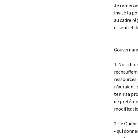
Je remercie
invité la p
au cadre ré
essentiel d
Gouvernan
1. Nos choi
réchauffeme
ressources 
n’auraient 
tenir sa pr
de préféren
modificati
2. Le Québe
• qui donne