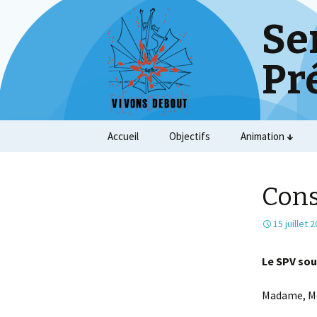
Se
Pr
Skip
Accueil
Objectifs
Animation
to
content
Cons
15 juillet 
Le SPV sou
Madame, Mo