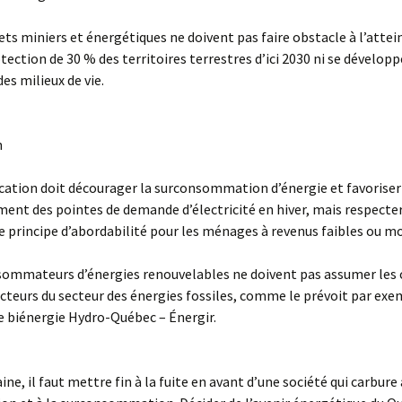
jets miniers et énergétiques ne doivent pas faire obstacle à l’attei
otection de 30 % des territoires terrestres d’ici 2030 ni se développ
es milieux de vie.
n
fication doit décourager la surconsommation d’énergie et favoriser
ment des pointes de demande d’électricité en hiver, mais respecte
e principe d’abordabilité pour les ménages à revenus faibles ou m
sommateurs d’énergies renouvelables ne doivent pas assumer les 
acteurs du secteur des énergies fossiles, comme le prévoit par ex
e biénergie Hydro-Québec – Énergir.
ne, il faut mettre fin à la fuite en avant d’une société qui carbure 