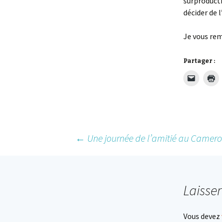
surproducti
décider de 
Je vous rem
Partager :
Post
←
Une journée de l’amitié au Camer
navigation
Laisse
Vous devez