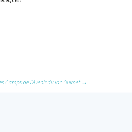
ébec, c’est
es Camps de l’Avenir du lac Ouimet
→