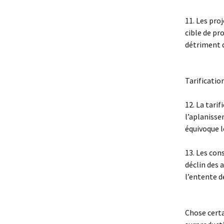
11. Les pro
cible de pr
détriment d
Tarificatio
12. La tari
l’aplanisse
équivoque l
13. Les con
déclin des 
l’entente d
Chose certai