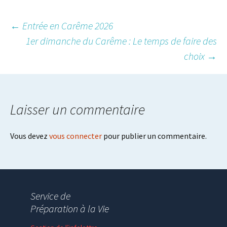
Post
←
Entrée en Carême 2026
1er dimanche du Carême : Le temps de faire des
choix
→
navigation
Laisser un commentaire
Vous devez
vous connecter
pour publier un commentaire.
Service de
Préparation à la Vie