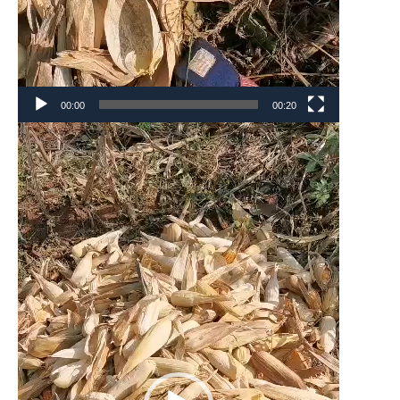
00:00
00:20
Lecteur
vidéo