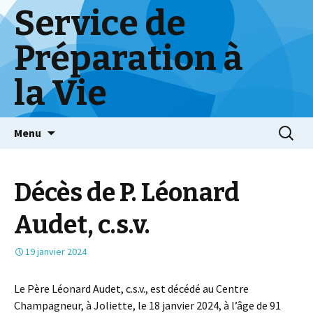
Service de
Préparation à
la Vie
Skip
Menu
to
content
Décès de P. Léonard
Audet, c.s.v.
19 janvier 2024
Le Père Léonard Audet, c.s.v., est décédé au Centre
Champagneur, à Joliette, le 18 janvier 2024, à l’âge de 91