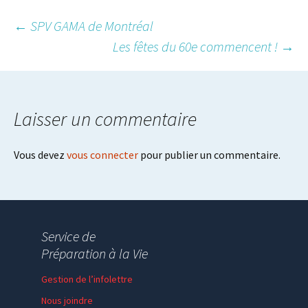
Post
←
SPV GAMA de Montréal
Les fêtes du 60e commencent !
→
navigation
Laisser un commentaire
Vous devez
vous connecter
pour publier un commentaire.
Service de
Préparation à la Vie
Gestion de l’infolettre
Nous joindre