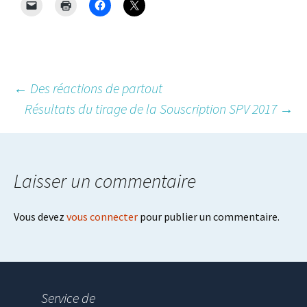
Post
←
Des réactions de partout
Résultats du tirage de la Souscription SPV 2017
→
navigation
Laisser un commentaire
Vous devez
vous connecter
pour publier un commentaire.
Service de