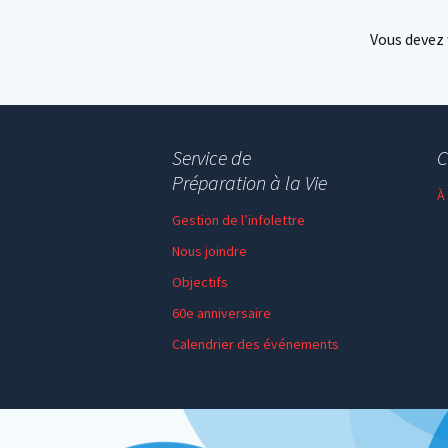
Vous devez
Service de
C
Préparation à la Vie
À
Gestion de l’infolettre
Nous joindre
Objectifs
60e anniversaire
Calendrier des événements
Session de formation
Thème de l’année
Faire un don