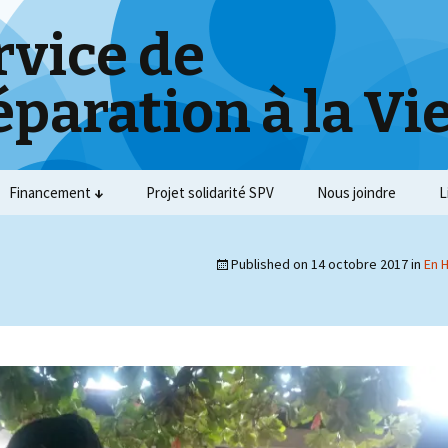
rvice de
éparation à la Vi
Financement
Projet solidarité SPV
Nous joindre
L
Published on
14 octobre 2017
in
En H