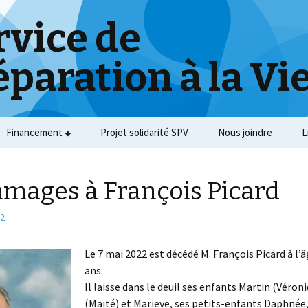
rvice de
éparation à la Vi
Financement
Projet solidarité SPV
Nous joindre
L
ages à François Picard
22
Le 7 mai 2022 est décédé M. François Picard à l’â
ans.
Il laisse dans le deuil ses enfants Martin (Véron
(Maïté) et Marieve, ses petits-enfants Daphnée