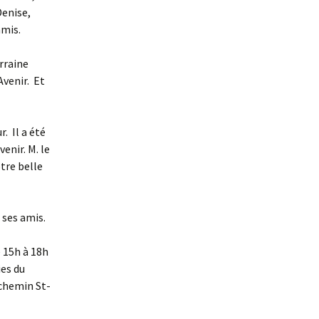
Denise,
amis.
orraine
Avenir. Et
. Il a été
enir. M. le
otre belle
 ses amis.
e 15h à 18h
ies du
 chemin St-