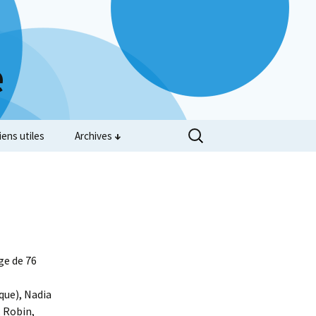
e
iens utiles
Archives
ge de 76
ique), Nadia
, Robin,