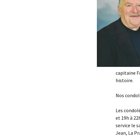
capitaine F
histoire.
Nos condol
Les condoléa
et 19h à 22
service le s
Jean, La Pra