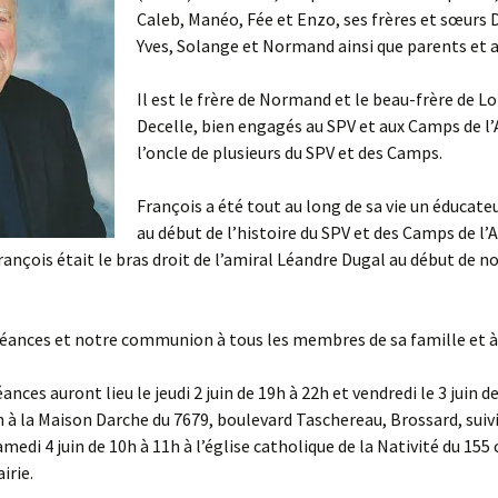
Caleb, Manéo, Fée et Enzo, ses frères et sœurs 
Yves, Solange et Normand ainsi que parents et 
Il est le frère de Normand et le beau-frère de L
Decelle, bien engagés au SPV et aux Camps de l’
l’oncle de plusieurs du SPV et des Camps.
François a été tout au long de sa vie un éducateur
au début de l’histoire du SPV et des Camps de l’Av
rançois était le bras droit de l’amiral Léandre Dugal au début de n
éances et notre communion à tous les membres de sa famille et à
nces auront lieu le jeudi 2 juin de 19h à 22h et vendredi le 3 juin d
h à la Maison Darche du 7679, boulevard Taschereau, Brossard, suiv
amedi 4 juin de 10h à 11h à l’église catholique de la Nativité du 155
irie.