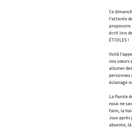
Ce dimanch
l’attente d
proposons c
écrit lors
ÉTOILES !
Voilà l’app
nos sœurs e
allumer des
personnes q
éclairage n
La Parole d
nous ne sav
faim, la ha
Jour après 
absente, là 