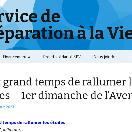
rvice de
éparation à la Vi
Financement
Projet solidarité SPV
Nous joindre
L
st grand temps de rallumer 
les – 1er dimanche de l’Ave
re 2023
nd temps de rallumer les étoiles
Apollinaire)