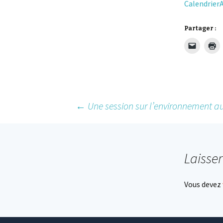
Calendrier
Partager :
Post
←
Une session sur l’environnement a
navigation
Laisse
Vous devez