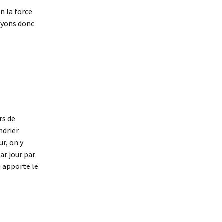
n la force
soyons donc
rs de
ndrier
ur, on y
ar jour par
n apporte le