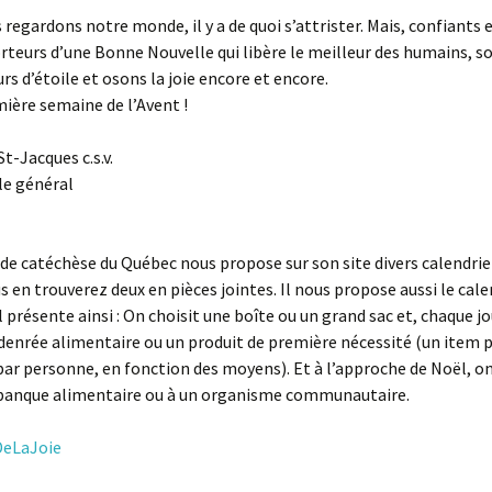
regardons notre monde, il y a de quoi s’attrister. Mais, confiants e
porteurs d’une Bonne Nouvelle qui libère le meilleur des humains, 
rs d’étoile et osons la joie encore et encore.
ière semaine de l’Avent !
t-Jacques c.s.v.
e général
ce de catéchèse du Québec nous propose sur son site divers calendrie
us en trouverez deux en pièces jointes. Il nous propose aussi le cale
l présente ainsi : On choisit une boîte ou un grand sac et, chaque jo
denrée alimentaire ou un produit de première nécessité (un item p
par personne, en fonction des moyens). Et à l’approche de Noël, o
 banque alimentaire ou à un organisme communautaire.
DeLaJoie