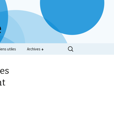
e
iens utiles
Archives
les
nt