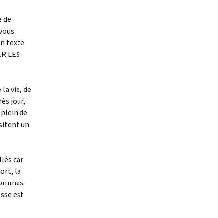
e de
 vous
un texte
ER LES
la vie, de
ès jour,
 plein de
ssitent un
llés car
ort, la
 hommes.
esse est