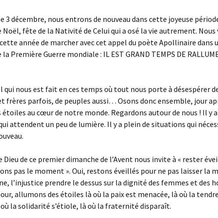
e 3 décembre, nous entrons de nouveau dans cette joyeuse périod
e Noël, fête de la Nativité de Celui qui a osé la vie autrement. Nous
ette année de marcher avec cet appel du poète Apollinaire dans 
 de la Première Guerre mondiale : IL EST GRAND TEMPS DE RALLUM
el qui nous est fait en ces temps où tout nous porte à désespérer de 
t frères parfois, de peuples aussi… Osons donc ensemble, jour apr
 étoiles au cœur de notre monde. Regardons autour de nous ! Il y a
ui attendent un peu de lumière. Il y a plein de situations qui néce
ouveau.
e Dieu de ce premier dimanche de l’Avent nous invite à « rester évei
ons pas le moment ». Oui, restons éveillés pour ne pas laisser la m
ine, l’injustice prendre le dessus sur la dignité des femmes et des
jour, allumons des étoiles là où la paix est menacée, là où la tendr
où la solidarité s’étiole, là où la fraternité disparaît.