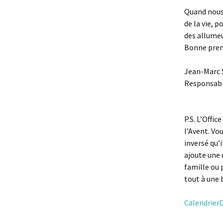
Quand nous 
de la vie, 
des allumeu
Bonne prem
Jean-Marc S
Responsabl
P.S. L’Offi
l’Avent. Vo
inversé qu’i
ajoute une 
famille ou 
tout à une
Calendrier