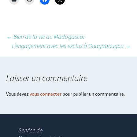
Post
←
Bien de la vie au Madagascar
L’engagement avec les exclus à Ouagadougou
→
navigation
Laisser un commentaire
Vous devez
vous connecter
pour publier un commentaire.
Service de