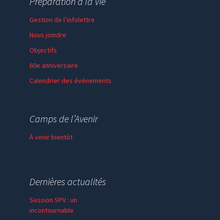
Préparation à la Vie
Gestion de l’infolettre
Nous joindre
Objectifs
60e anniversaire
Calendrier des événements
Session de formation
Thème de l’année
Camps de l’Avenir
Faire un don
À venir bientôt
Dernières actualités
Session SPV : un
incontournable