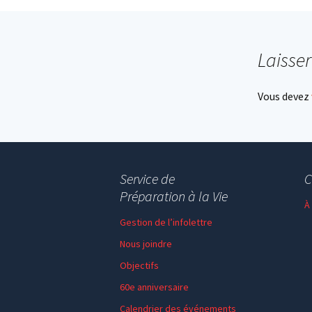
navigation
Laisse
Vous devez
Service de
C
Préparation à la Vie
À
Gestion de l’infolettre
Nous joindre
Objectifs
60e anniversaire
Calendrier des événements