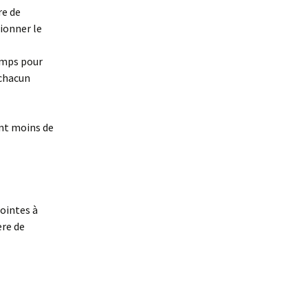
re de
ionner le
emps pour
 chacun
nt moins de
jointes à
ère de