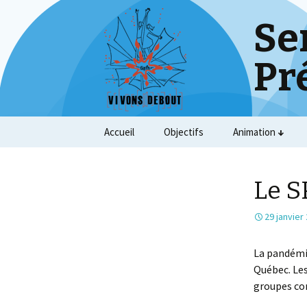
Se
Pr
Skip
Accueil
Objectifs
Animation
to
content
Le S
29 janvier
La pandémie
Québec. Les
groupes co