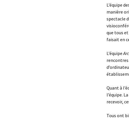
L’équipe de
manière ori
spectacle 
visioconfér
que tous et
faisait en 
L’équipe
Ar
rencontres 
d’ordinateu
établisseme
Quant à l’é
l’équipe. L
recevoir, c
Tous ont bi