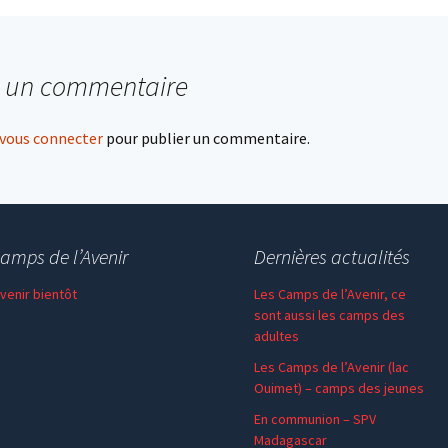
r un commentaire
vous connecter
pour publier un commentaire.
amps de l’Avenir
Dernières actualités
 venir bientôt
Les Camps de l’Avenir, ce
sont aussi les camps des
adultes
Les Camps de l’Avenir (lac
Ouimet) – camps des jeunes
En communion – SPV
Madagascar