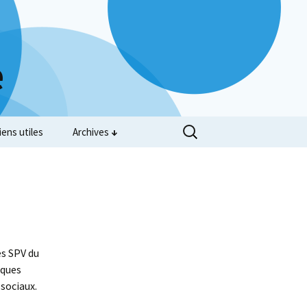
e
iens utiles
Archives
es SPV du
lques
 sociaux.