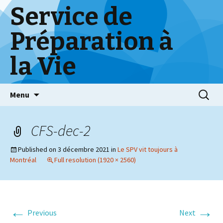
Service de
Préparation à
la Vie
Skip
Menu
to
content
CFS-dec-2
Published on
3 décembre 2021
in
Le SPV vit toujours à
Montréal
Full resolution (1920 × 2560)
←
→
Previous
Next