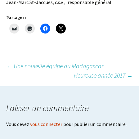
Jean-Marc St-Jacques, c.s.v., responsable général
Partager :
Post
←
Une nouvelle équipe au Madagascar
Heureuse année 2017
→
navigation
Laisser un commentaire
Vous devez
vous connecter
pour publier un commentaire.