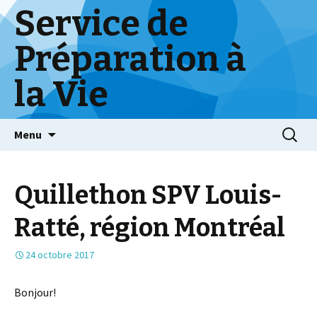
Service de
Préparation à
la Vie
Skip
Menu
to
content
Quillethon SPV Louis-
Ratté, région Montréal
24 octobre 2017
Bonjour!