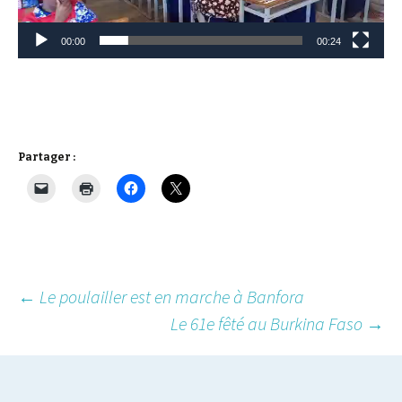
00:00
00:24
Partager :
Post
←
Le poulailler est en marche à Banfora
Le 61e fêté au Burkina Faso
→
navigation