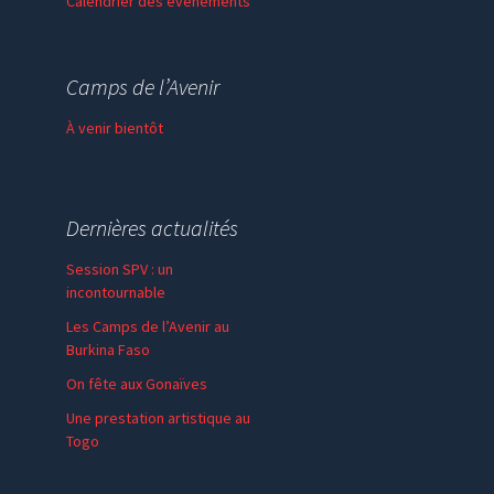
Calendrier des événements
Session de formation
Thème de l’année
Camps de l’Avenir
Faire un don
À venir bientôt
Dernières actualités
Session SPV : un
incontournable
Les Camps de l’Avenir au
Burkina Faso
On fête aux Gonaïves
Une prestation artistique au
Togo