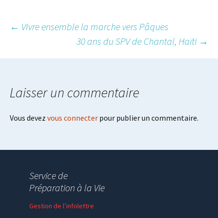
Post
←
VIvre ensemble la marche vers Pâques
30 ans du SPV de Chantal, Haïti
→
navigation
Laisser un commentaire
Vous devez
vous connecter
pour publier un commentaire.
Service de
Préparation à la Vie
Gestion de l’infolettre