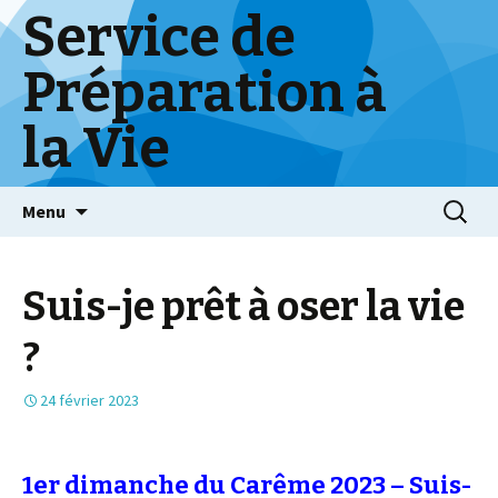
Service de
Préparation à
la Vie
Skip
Menu
to
content
Suis-je prêt à oser la vie
?
24 février 2023
1er dimanche du Carême 2023 – Suis-