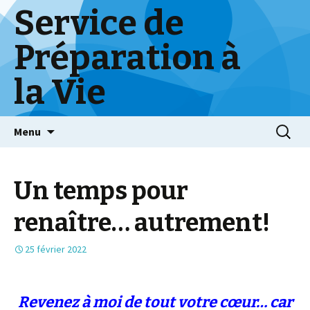
Service de
Préparation à
la Vie
Skip
Menu
to
content
Un temps pour
renaître… autrement!
25 février 2022
Revenez à moi de tout votre
cœur…
car