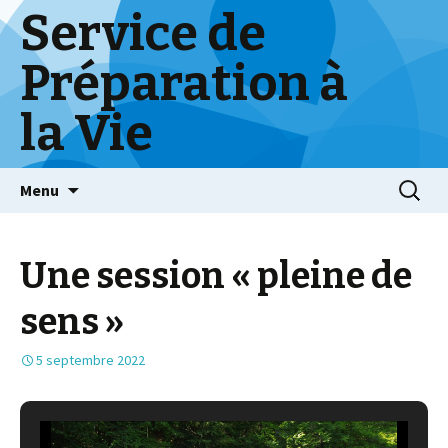
Service de
Préparation à
la Vie
Skip
Menu
to
content
Une session « pleine de
sens »
5 septembre 2022