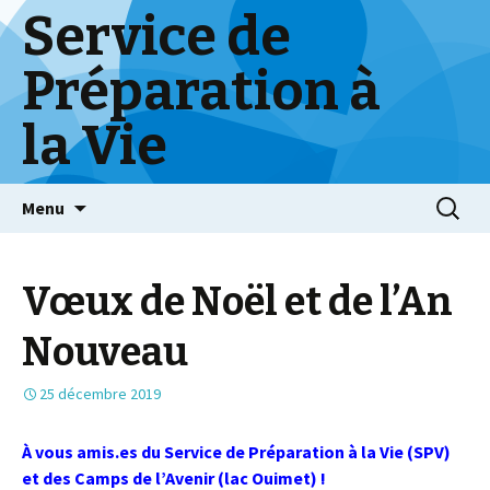
Service de
Préparation à
la Vie
Skip
Menu
to
content
Vœux de Noël et de l’An
Nouveau
25 décembre 2019
À vous amis.es du Service de Préparation à la Vie (SPV)
et des Camps de l’Avenir (lac Ouimet) !