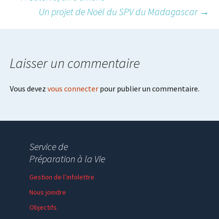
Post
Un projet de Noël du SPV du Madagascar
→
navigation
Laisser un commentaire
Vous devez
vous connecter
pour publier un commentaire.
Service de
Préparation à la Vie
Gestion de l’infolettre
Nous joindre
Objectifs