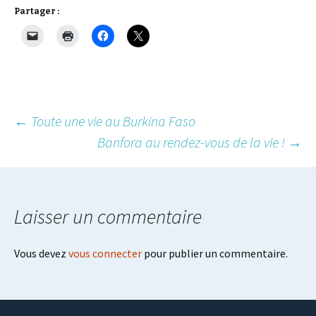
Partager :
Post
←
Toute une vie au Burkina Faso
Banfora au rendez-vous de la vie !
→
navigation
Laisser un commentaire
Vous devez
vous connecter
pour publier un commentaire.