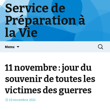
Service de
Préparation à
la Vie
Skip
Menu
to
content
11 novembre : jour du
souvenir de toutes les
victimes des guerres
10 novembre 2021