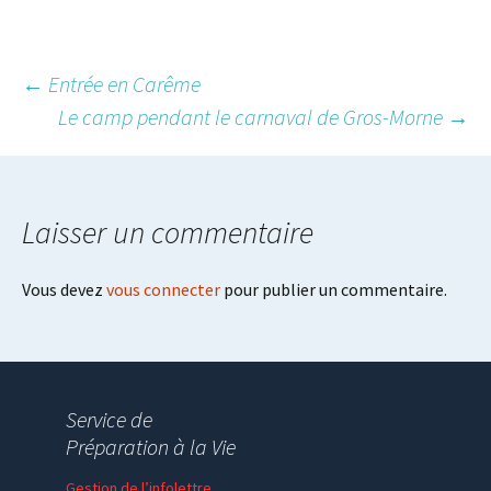
Post
←
Entrée en Carême
Le camp pendant le carnaval de Gros-Morne
→
navigation
Laisser un commentaire
Vous devez
vous connecter
pour publier un commentaire.
Service de
Préparation à la Vie
Gestion de l’infolettre