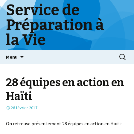
Service de
Préparation à
la Vie
Skip
Menu
to
content
28 équipes en action en
Haïti
26 février 2017
On retrouve présentement 28 équipes en action en Haïti :