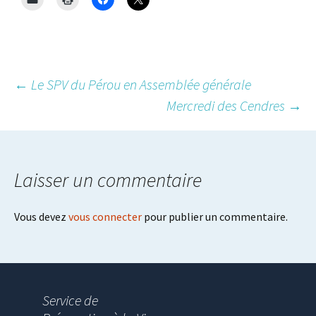
Post
←
Le SPV du Pérou en Assemblée générale
Mercredi des Cendres
→
navigation
Laisser un commentaire
Vous devez
vous connecter
pour publier un commentaire.
Service de