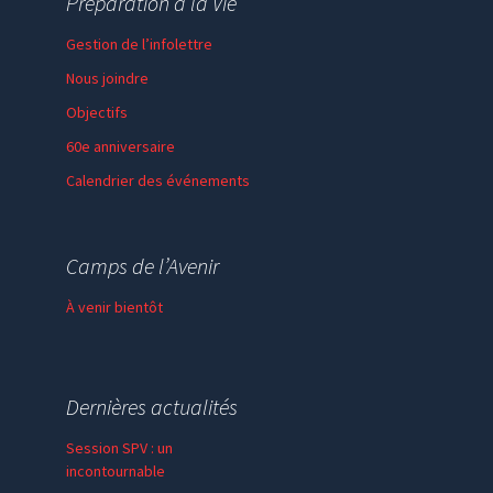
Préparation à la Vie
Gestion de l’infolettre
Nous joindre
Objectifs
60e anniversaire
Calendrier des événements
Session de formation
Thème de l’année
Camps de l’Avenir
Faire un don
À venir bientôt
Dernières actualités
Session SPV : un
incontournable