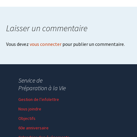
Post
navigation
Laisser un commentaire
Vous devez
vous connecter
pour publier un commentaire.
Service de
Préparation à la Vie
Gestion de l’infolettre
Nous joindre
Objectifs
60e anniversaire