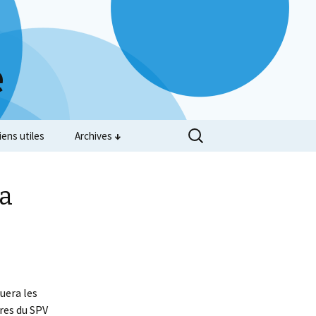
e
iens utiles
Archives
la
uera les
res du SPV