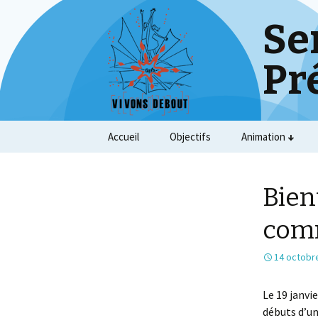
Se
Pr
Skip
Accueil
Objectifs
Animation
to
content
Bien
com
14 octobr
Le 19 janvi
débuts d’un