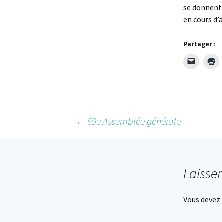
se donnent 
en cours d’
Partager :
Post
←
69e Assemblée générale
navigation
Laisse
Vous devez