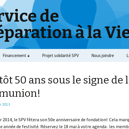
rvice de
éparation à la Vi
Financement
Projet solidarité SPV
Nous joindre
L
tôt 50 ans sous le signe de 
munion!
e 2013
er 2014, le SPV fêtera son 50e anniversaire de fondation! Cela marq
e année de festivité. Réservez le 18 mai à votre agenda : les memb