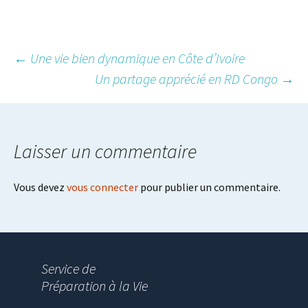
Post
←
Une vie bien dynamique en Côte d’Ivoire
Un partage apprécié en RD Congo
→
navigation
Laisser un commentaire
Vous devez
vous connecter
pour publier un commentaire.
Service de
Préparation à la Vie