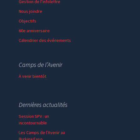
Gestion de l’infolettre
Nous joindre
Objectifs
60e anniversaire
Calendrier des événements
Session de formation
Thème de l’année
Camps de l’Avenir
Faire un don
À venir bientôt
Dernières actualités
Session SPV : un
incontournable
Les Camps de l’Avenir au
Burkina Faso