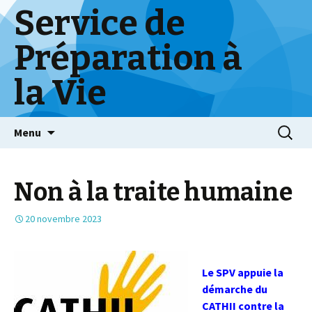
Service de
Préparation à
la Vie
Skip
Menu
to
content
Non à la traite humaine
20 novembre 2023
Le SPV appuie la
démarche du
CATHII contre la