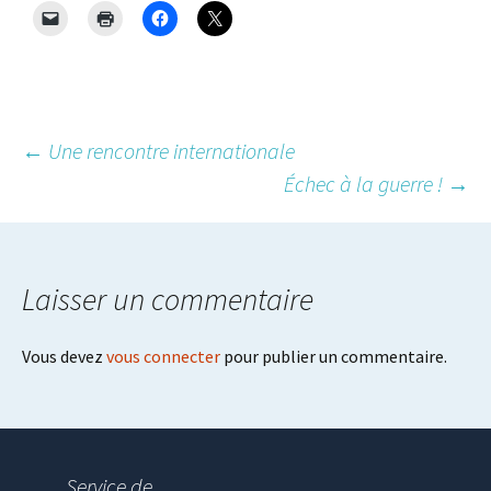
Post
←
Une rencontre internationale
Échec à la guerre !
→
navigation
Laisser un commentaire
Vous devez
vous connecter
pour publier un commentaire.
Service de