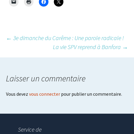
Post
←
3e dimanche du Carême : Une parole radicale !
La vie SPV reprend à Banfora
→
navigation
Laisser un commentaire
Vous devez
vous connecter
pour publier un commentaire.
Service de