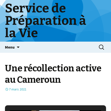
Service de
Préparation à
la Vie
Skip
Menu
to
content
Une récollection active
au Cameroun
7 mars 2021